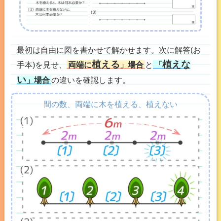
最初は自由に図を書かせて解かせます。次に解答(お
植える
植えな
手本)を見せ、
両端に
」場合
と
「
い
」場合
の違いを確認します。
間の数、両端に木を植える、植えない