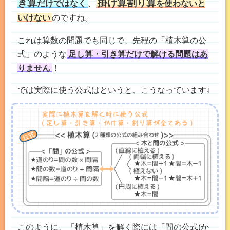
き算
掛け算割り算
だけではなく
、
を使わないと
いけない
のですね。
これは算数の問題でも同じで、先程の「植木算の公
式」のような
足し算・引き算だけで解ける問題はあ
りません
！
では実際に使う公式はというと、こうなっています↓
このように、「植木算」を解く際には「間の公式(か