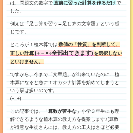
は、問題文の数字で
直前に習った計算を作るだけ
で
した。
例えば「足し算を習う→足し算の文章題」という感
じです。
ところが！植木算では
数値の「性質」を
判断して
、
(+－×÷全部出てきます)
正しい計算
を
選択しない
といけません。
ですから、今まで「文章題」が出来ていたのに、植
木算になると急に！オカシナ計算を始めてしまうと
いう事は多いのです。
(+_+)
この記事では、「
算数が苦手な
」小学３年生にも理
解できるような植木算の教え方を提案します♪(算数
が得意な生徒さんには、教え方の工夫はさほど必要