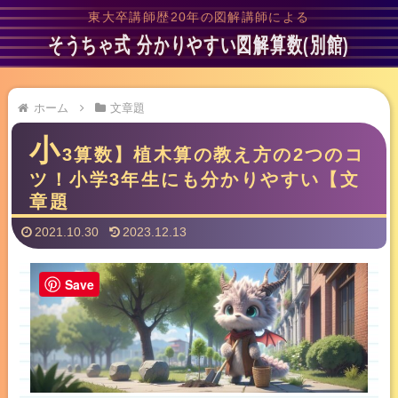
東大卒講師歴20年の図解講師による
そうちゃ式 分かりやすい図解算数(別館)
ホーム
文章題
小
3算数】植木算の教え方の2つのコ
ツ！小学3年生にも分かりやすい【文
章題
2021.10.30
2023.12.13
Save