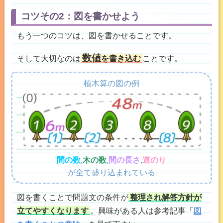
コツその2：図を書かせよう
もう一つのコツは、図を書かせることです。
数値
そして大切なのは
を書き込む
ことです。
植木算の図の例
間の数
,
木の数
,
間の長さ
,
道のり
が全て盛り込まれている
図を書くことで問題文の条件が
整理され解答方針が
立てやすくなります
。興味がある人は参考記事「
図