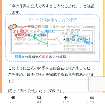
「今の作業を公式で表すとこうなるよね。」と確認
します。
２つの公式体系をまたぐ様子
このように公式の体系を自由自在に行き来してピー
スを集め、最後に答えを完成する感覚を味あわせま
す。
(2)は「間の公式」だけでOKです。
ホーム
検索
トップ
サイドバー