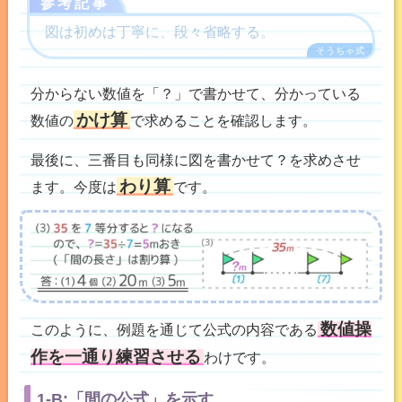
参考記事
図は初めは丁寧に、段々省略する。
分からない数値を「？」で書かせて、分かっている
かけ算
数値の
で求めることを確認します。
最後に、三番目も同様に図を書かせて？を求めさせ
わり算
ます。今度は
です。
数値操
このように、例題を通じて公式の内容である
作を一通り練習させる
わけです。
1-B:「間の公式」を示す